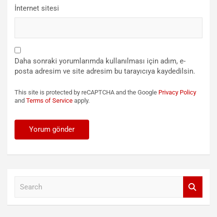
İnternet sitesi
Daha sonraki yorumlarımda kullanılması için adım, e-
posta adresim ve site adresim bu tarayıcıya kaydedilsin.
This site is protected by reCAPTCHA and the Google
Privacy Policy
and
Terms of Service
apply.
S
e
a
r