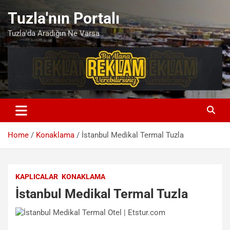
Skip
Tuzla'nın Portalı
to
content
Tuzla'da Aradığın Ne Varsa
Home
Konaklama
İstanbul Medikal Termal Tuzla
KAPLICALAR
KONAKLAMA
İstanbul Medikal Termal Tuzla