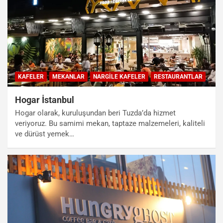
KAFELER
MEKANLAR
NARGILE KAFELER
RESTAURANTLAR
Hogar İstanbul
Hogar olarak, kuruluşundan beri Tuzda’da hizmet
veriyoruz. Bu samimi mekan, taptaze malzemeleri, kaliteli
ve dürüst yemek…