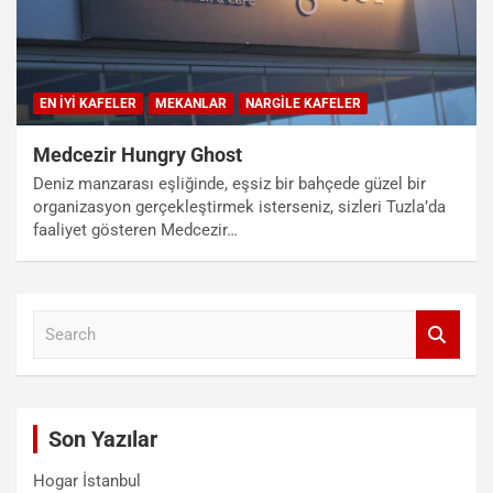
EN İYI KAFELER
MEKANLAR
NARGILE KAFELER
Medcezir Hungry Ghost
Deniz manzarası eşliğinde, eşsiz bir bahçede güzel bir
organizasyon gerçekleştirmek isterseniz, sizleri Tuzla’da
faaliyet gösteren Medcezir…
S
e
a
r
c
Son Yazılar
h
Hogar İstanbul