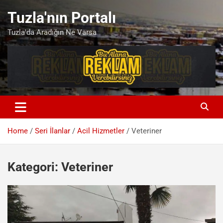
Skip
Tuzla'nın Portalı
to
content
Tuzla'da Aradığın Ne Varsa
Home
Seri İlanlar
Acil Hizmetler
Veteriner
Kategori:
Veteriner