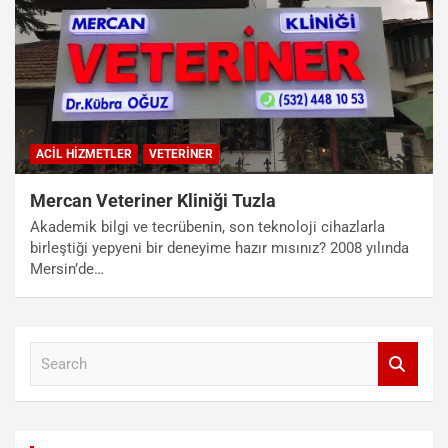
ACIL HIZMETLER
VETERINER
Mercan Veteriner Kliniği Tuzla
Akademik bilgi ve tecrübenin, son teknoloji cihazlarla
birleştiği yepyeni bir deneyime hazır mısınız? 2008 yılında
Mersin’de…
S
e
a
r
c