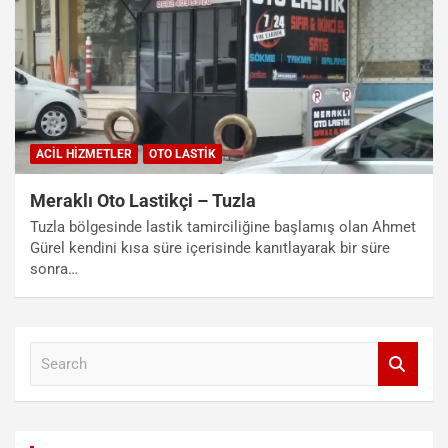
ACIL HIZMETLER
OTO LASTIK
Meraklı Oto Lastikçi – Tuzla
Tuzla bölgesinde lastik tamirciliğine başlamış olan Ahmet
Gürel kendini kısa süre içerisinde kanıtlayarak bir süre
sonra…
S
e
a
r
c