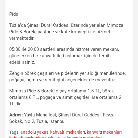
Pide
Tuzla’da Şinasi Dural Caddesi üzerinde yer alan Mimoza
Pide & Börek; pastane ve kafe konsepti ile hizmet
vermektedir.
05:30 ile 20:00 saatleri arasında hizmet veren mekanı,
güne erken bir kahvaltı ile başlamak için de tercih
edebilirsiniz.
Zengin börek çeşitleri ve pidelerin yer aldığı menülerinde;
poğaça, açma ve simit gibi seçenekler de mevcuttur.
Mimoza Pide & Börek’te çay ortalama 1.5 TL, börek
ortalama 6 TL, poğaça ve simit çeşitleri ise ortalama 2
TL’dir.
Adres:
Yayla Mahallesi, Şinasi Dural Caddesi, Feyza
Sokak, No 2, Tuzla, İstanbul
Tags:
anadolu yakası kahvaltı mekanları
,
kahvaltı mekanları
,
kahvaltı mekanları tuzla
,
tuzla kahvaltı mekanları
,