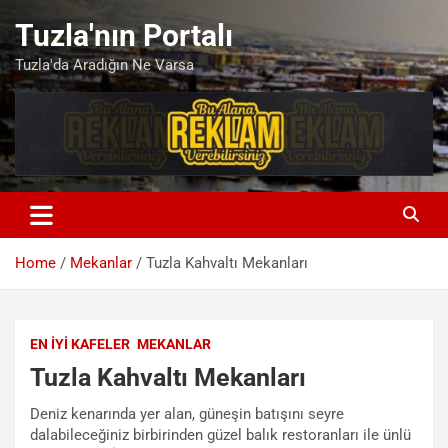
Skip
Tuzla'nın Portalı
to
content
Tuzla'da Aradığın Ne Varsa
Home
Mekanlar
Tuzla Kahvaltı Mekanları
EN İYI KAFELER
MEKANLAR
Tuzla Kahvaltı Mekanları
Deniz kenarında yer alan, güneşin batışını seyre
dalabileceğiniz birbirinden güzel balık restoranları ile ünlü