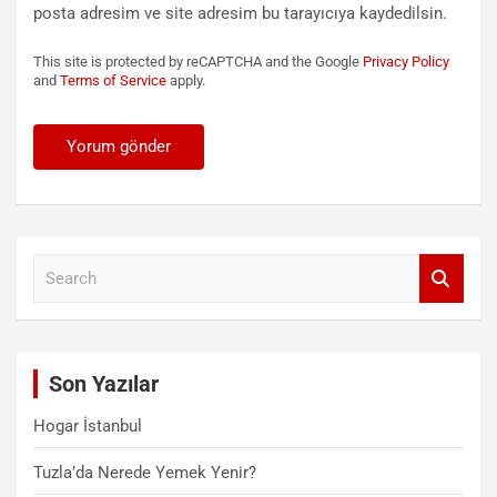
posta adresim ve site adresim bu tarayıcıya kaydedilsin.
This site is protected by reCAPTCHA and the Google
Privacy Policy
and
Terms of Service
apply.
S
e
a
r
c
Son Yazılar
h
Hogar İstanbul
Tuzla’da Nerede Yemek Yenir?