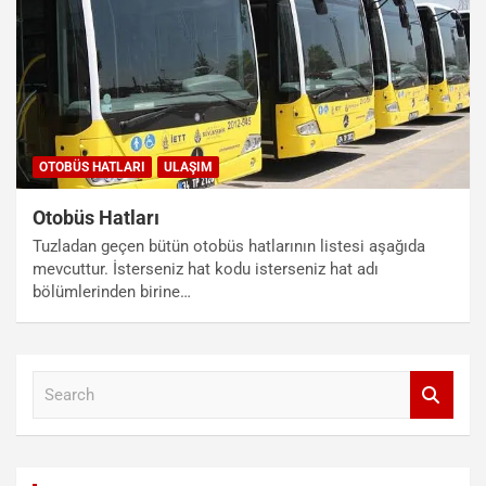
OTOBÜS HATLARI
ULAŞIM
Otobüs Hatları
Tuzladan geçen bütün otobüs hatlarının listesi aşağıda
mevcuttur. İsterseniz hat kodu isterseniz hat adı
bölümlerinden birine…
S
e
a
r
c