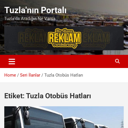
Skip
Tuzla'nın Portalı
to
content
Tuzla'da Aradığın Ne Varsa
Home
Seri İlanlar
Tuzla Otobüs Hatları
Etiket:
Tuzla Otobüs Hatları