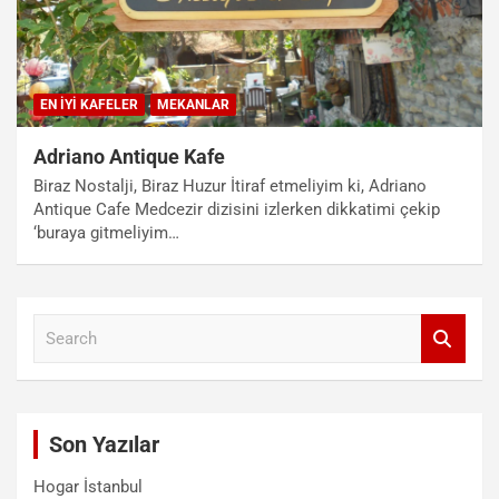
EN İYI KAFELER
MEKANLAR
Adriano Antique Kafe
Biraz Nostalji, Biraz Huzur İtiraf etmeliyim ki, Adriano
Antique Cafe Medcezir dizisini izlerken dikkatimi çekip
‘buraya gitmeliyim…
S
e
a
r
c
Son Yazılar
h
Hogar İstanbul