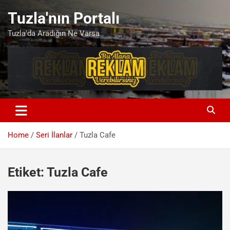
Skip
Tuzla'nın Portalı
to
content
Tuzla'da Aradığın Ne Varsa
Home
Seri İlanlar
Tuzla Cafe
Etiket:
Tuzla Cafe