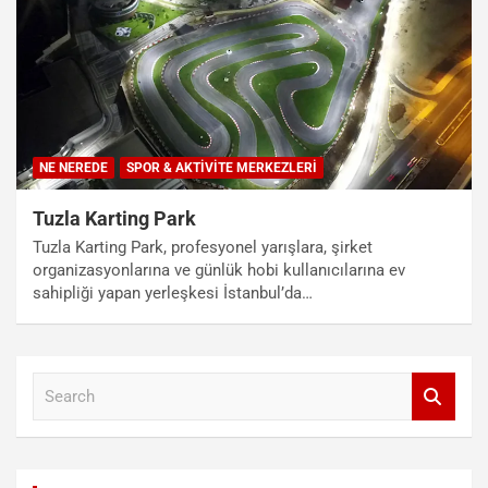
NE NEREDE
SPOR & AKTIVITE MERKEZLERI
Tuzla Karting Park
Tuzla Karting Park, profesyonel yarışlara, şirket
organizasyonlarına ve günlük hobi kullanıcılarına ev
sahipliği yapan yerleşkesi İstanbul’da…
S
e
a
r
c