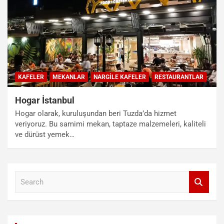
KAFELER
MEKANLAR
NARGILE KAFELER
RESTAURANTLAR
Hogar İstanbul
Hogar olarak, kuruluşundan beri Tuzda’da hizmet
veriyoruz. Bu samimi mekan, taptaze malzemeleri, kaliteli
ve dürüst yemek…
S
e
a
r
c