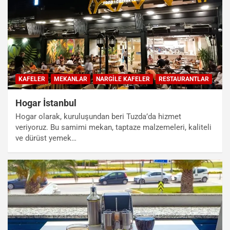
KAFELER
MEKANLAR
NARGILE KAFELER
RESTAURANTLAR
Hogar İstanbul
Hogar olarak, kuruluşundan beri Tuzda’da hizmet
veriyoruz. Bu samimi mekan, taptaze malzemeleri, kaliteli
ve dürüst yemek…