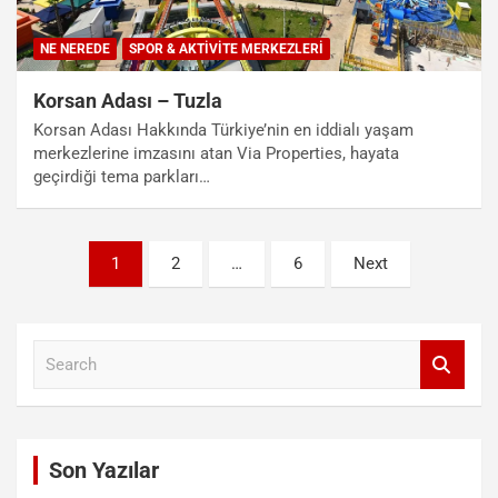
NE NEREDE
SPOR & AKTIVITE MERKEZLERI
Korsan Adası – Tuzla
Korsan Adası Hakkında Türkiye’nin en iddialı yaşam
merkezlerine imzasını atan Via Properties, hayata
geçirdiği tema parkları…
Yazı
1
2
…
6
Next
sayfalandırması
S
e
a
r
c
Son Yazılar
h