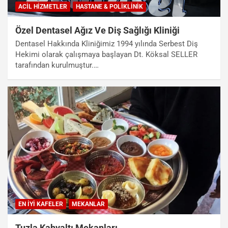
ACIL HIZMETLER
HASTANE & POLIKLINIK
Özel Dentasel Ağız Ve Diş Sağlığı Kliniği
Dentasel Hakkında Kliniğimiz 1994 yılında Serbest Diş
Hekimi olarak çalışmaya başlayan Dt. Köksal SELLER
tarafından kurulmuştur.…
EN İYI KAFELER
MEKANLAR
Tuzla Kahvaltı Mekanları